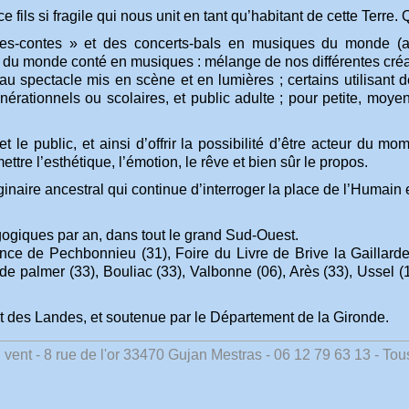
ce fils si fragile qui nous unit en tant qu’habitant de cette Terre
es-contes » et des concerts-bals en musiques du monde (a
ur du monde conté en musiques : mélange de nos différentes créa
 au spectacle mis en scène et en lumières ; certains utilisa
nérationnels ou scolaires, et public adulte ; pour petite, moye
et le public, et ainsi d’offrir la possibilité d’être acteur du 
omettre l’esthétique, l’émotion, le rêve et bien sûr le propos.
aire ancestral qui continue d’interroger la place de l’Humain et
ogiques par an, dans tout le grand Sud-Ouest.
ce de Pechbonnieu (31), Foire du Livre de Brive la Gaillarde
e palmer (33), Bouliac (33), Valbonne (06), Arès (33), Ussel (1
 des Landes, et soutenue par le Département de la Gironde.
nt - 8 rue de l'or 33470 Gujan Mestras - 06 12 79 63 13 - Tous