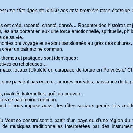
st une flûte âgée de 35000 ans et la première trace écrite de 
s ont créé, raconté, chanté, dansé… Raconter des histoires et j
, les arts portent en eux une force émotionnelle, spirituelle, p
e de sa vie.
onies ont voyagé et se sont transformés au grès des cultures, d
’à créer un patrimoine commun.
s thèmes et pratiques sont identiques :
stives ou religieuses…
’animaux locaux (Ukulélé en carapace de tortue en Polynésie/ C
nce ne parvient pas encore : aurores boréales, naissance de la 
 rivalités fraternelles, goût du pouvoir…
 dans ce patrimoine commun.
d il nous impose aussi des rôles sociaux genrés très codifié
u Vent se construisent à partir d’un pays ou d’une région d
e musiques traditionnelles interprétées par des instrument