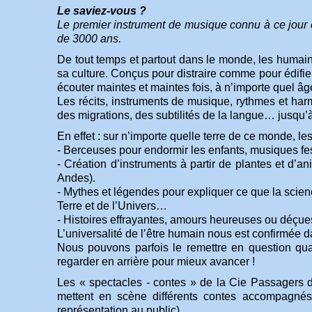
Le saviez-vous ?
Le premier instrument de musique connu à ce jour e
de 3000 ans.
De tout temps et partout dans le monde, les humain
sa culture. Conçus pour distraire comme pour édifier
écouter maintes et maintes fois, à n’importe quel âg
Les récits, instruments de musique, rythmes et harm
des migrations, des subtilités de la langue… jusqu
En effet : sur n’importe quelle terre de ce monde, le
- Berceuses pour endormir les enfants, musiques fe
- Création d’instruments à partir de plantes et d
Andes).
- Mythes et légendes pour expliquer ce que la scie
Terre et de l’Univers…
- Histoires effrayantes, amours heureuses ou déçues,
L’universalité de l’être humain nous est confirmée
Nous pouvons parfois le remettre en question quan
regarder en arrière pour mieux avancer !
Les « spectacles - contes » de la Cie Passagers d
mettent en scène différents contes accompagnés d
représentation au public).